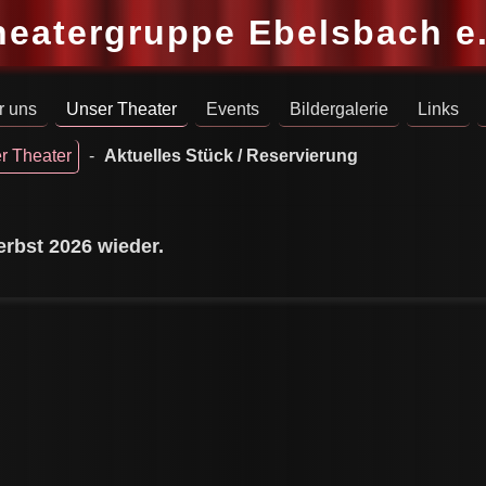
heatergruppe Ebelsbach e.
r uns
Unser Theater
Events
Bildergalerie
Links
r Theater
-
Aktuelles Stück / Reservierung
rbst 2026 wieder.