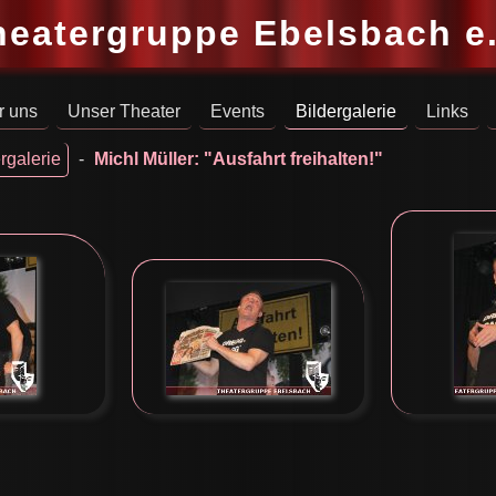
heatergruppe Ebelsbach e.
r uns
Unser Theater
Events
Bildergalerie
Links
rgalerie
-
Michl Müller: "Ausfahrt freihalten!"